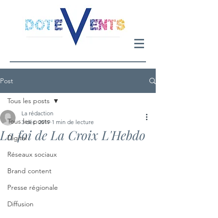
Post
Tous les posts
La rédaction
Tous les posts
3 déc. 2019
1 min de lecture
La foi de La Croix L'Hebdo
Digital
Réseaux sociaux
Brand content
Presse régionale
Diffusion